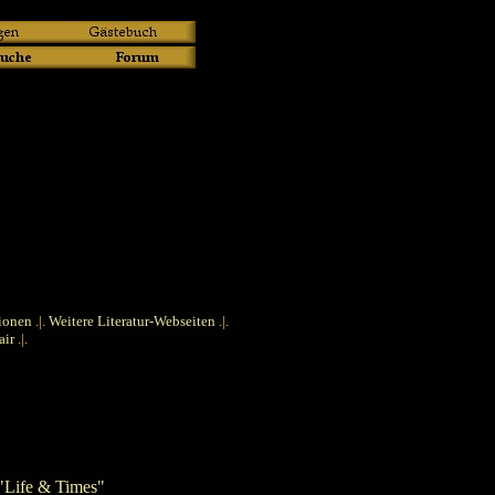
ionen
.|.
Weitere Literatur-Webseiten
.|.
air
.|.
"Life & Times"