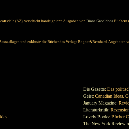
Scottsdale (AZ), verschickt handsignierte Ausgaben von
Diana Gabaldons
Büchern n
estauflagen und exklusiv die Bücher des Verlags Rogner&Bernhard. Angeboten wird
Die Gazette
: Das politi
Geist
: Canadian Ideas, C
January Magazine
: Revi
Literaturkritik
: Rezensio
ides
Lovely Books
: Bücher 
The New York Review o