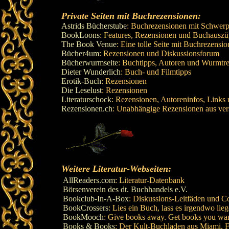
Private Seiten mit Buchrezensionen:
Astrids Bücherstube
: Buchrezensionen mit Schwerp
BookLoons
: Features, Rezensionen und Buchauszü
The Book Venue
: Eine tolle Seite mit Buchrezensi
Bücher4um
: Rezensionen und Diskussionsforum
Bücherwurmseite
: Buchtipps, Autoren und Wurmtre
Dieter Wunderlich
: Buch- und Filmtipps
Erotik-Buch
: Rezensionen
Die Leselust
: Rezensionen
Literaturschock
: Rezensionen, Autoreninfos, Link
Rezensionen.ch
: Unabhängige Rezensionen aus ver
Weitere Literatur-Webseiten:
AllReaders.com
: Literatur-Datenbank
Börsenverein des dt. Buchhandels e.V.
Bookclub-In-A-Box
: Diskussions-Leitfäden und 
BookCrossers
: Lies ein Buch, lass es irgendwo li
BookMooch
: Give books away. Get books you wa
Books & Books
: Der Kult-Buchladen aus Miami, F