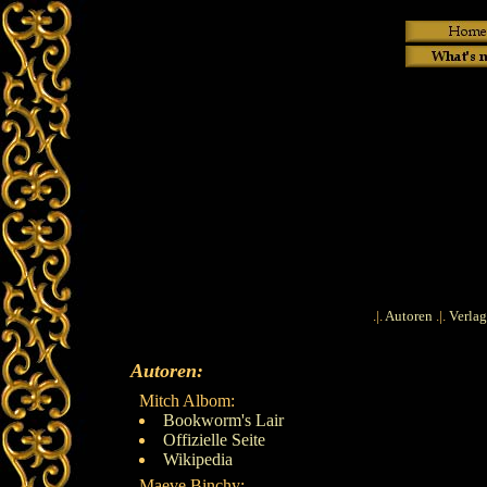
.|.
Autoren
.|.
Verlag
Autoren:
Mitch Albom:
Bookworm's Lair
Offizielle Seite
Wikipedia
Maeve Binchy: