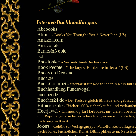
Internet-Buchhandlungen:
Abebooks
Alibris
-
Books You Thought You’d Never Find (US)
Amazon.com
Amazon.de
Barnes&Noble
bol
Booklooker
-
Second-Hand-Büchermarkt
Book People
-
"The largest Bookstore in Texas" (US)
Books on Demand
Buch.de
Buch-Gourmet
-
Spezialist für Kochbücher in Köln mit 
Buchhandlung Fundevogel
buecher.de
Buecher24.de
-
Der Preisvergleich für neue und gebrauc
Hitmeister.de
-
Bücher 100% sicher kaufen und verkaufe
Hoerjuwel
-
Onlineshop für Hörbücher, mit vielen übersi
und Reportagen von historischen Ereignissen sowie Reden, B
Lieferung weltweit.
Jokers
-
Gehört zur Verlagsgruppe Weltbild. Restauflagen 
Sachbücher, Fachbücher, Kunst, Bibliophiles uvm. Newsletter