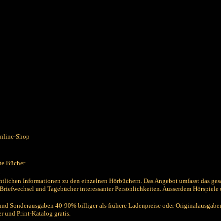
Online-Shop
hte Bücher
n
chtlichen Informationen zu den einzelnen Hörbüchern. Das Angebot umfasst das ge
riefwechsel und Tagebücher interessanter Persönlichkeiten. Ausserdem Hörspiele u
und Sonderausgaben 40-90% billiger als frühere Ladenpreise oder Originalausgabe
 und Print-Katalog gratis.