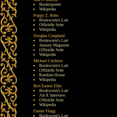
Bookreporter
Wikipedia
Poppy Z. Brite:
Bookworm's Lair
Offizielle Seite
Wikipedia
Douglas Coupland:
Bookworm's Lair
January Magazine
Offizielle Seite
Wikipedia
Michael Crichton:
Bookworm's Lair
Offizielle Seite
Random House
Wikipedia
Bret Easton Ellis:
Bookworm's Lair
Alt-X Interview
Offizielle Seite
Wikipedia
Fannie Flagg:
Bookworm's Lair