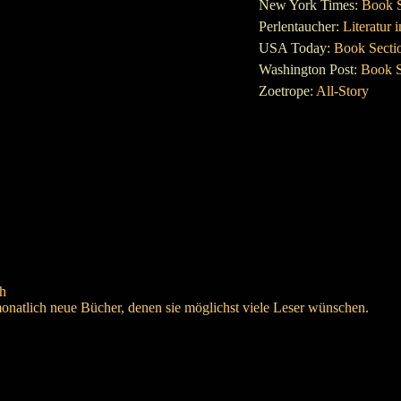
New York Times
: Book S
Perlentaucher
: Literatur
USA Today
: Book Secti
Washington Post
: Book 
Zoetrope
: All-Story
ch
 monatlich neue Bücher, denen sie möglichst viele Leser wünschen.