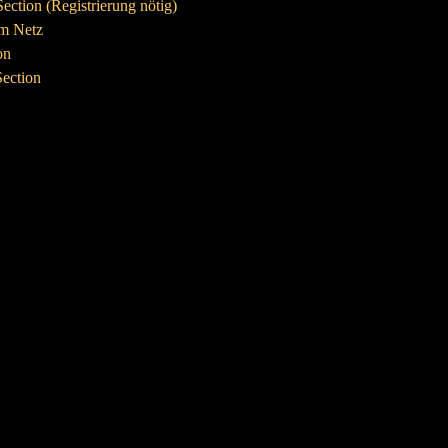
ection (Registrierung nötig)
 im Netz
on
Section