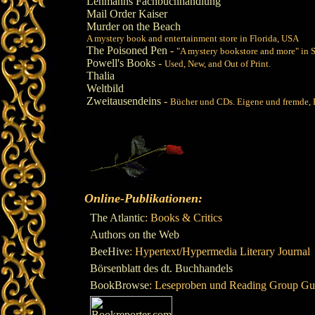
Lehmanns Fachbuchhandlung
Mail Order Kaiser
Murder on the Beach
A mystery book and entertainment store in Florida, USA
The Poisoned Pen
-
"A mystery bookstore and more" in 
Powell's Books
-
Used, New, and Out of Print.
Thalia
Weltbild
Zweitausendeins
-
Bücher und CDs. Eigene und fremde, R
Online-Publikationen:
The Atlantic
: Books & Critics
Authors on the Web
BeeHive
: Hypertext/Hypermedia Literary Journal
Börsenblatt des dt. Buchhandels
BookBrowse
: Leseproben und Reading Group Gu