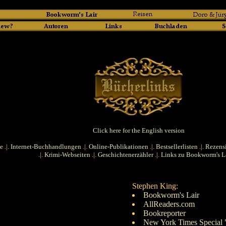
Click here for the English version
e
.|.
Internet-Buchhandlungen
.|.
Online-Publikationen
.|.
Bestsellerlisten
.|.
Rezens
.|.
Krimi-Webseiten
.|.
Geschichtenerzähler
.|.
Links zu Bookworm's L
Stephen King:
Bookworm's Lair
AllReaders.com
Bookreporter
New York Times Special 