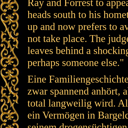
Ray and Forrest to appea
heads south to his home
up and now prefers to a
not take place. The judg
leaves behind a shockin
perhaps someone else."
Eine Familiengeschicht
zwar spannend anhört, 
total langweilig wird. Al
ein Vermögen in Bargeld
seinem drogensüchtigen