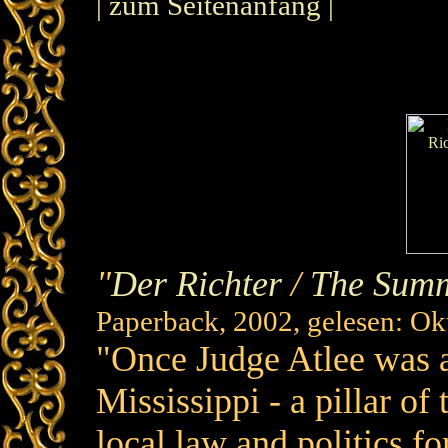
| zum Seitenanfang |
"
Der Richter
/
The Sum
Paperback, 2002, gelesen: Ok
"Once Judge Atlee was a
Mississippi - a pillar 
local law and politics fo