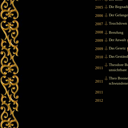
.|.
Die Begnad
2005
.|.
Der Gefang
2006
.|.
Touchdown
2007
.|.
2008
Berufung
.|.
Der Anwalt
2009
.|.
Das Gesetz
2009
.|.
Das Geständ
2010
.|.
Theodore B
2011
unsichtbare
.|.
Theo Boone 
2011
schwunden
2011
2012