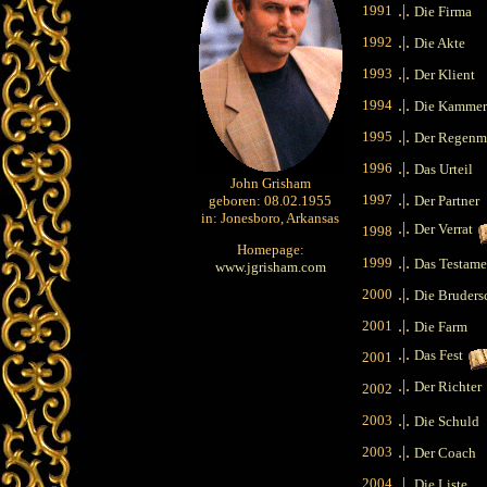
.|.
1991
Die Firma
.|.
1992
Die Akte
.|.
1993
Der Klient
.|.
1994
Die Kammer
.|.
1995
Der Regenm
.|.
1996
Das Urteil
John Grisham
.|.
1997
geboren: 08.02.1955
Der Partner
in: Jonesboro, Arkansas
.|.
Der Verrat
1998
Homepage:
.|.
1999
Das Testame
www.jgrisham.com
.|.
2000
Die Bruders
.|.
2001
Die Farm
.|.
Das Fest
2001
.|.
Der Richter
2002
.|.
2003
Die Schuld
.|.
2003
Der Coach
.|.
2004
Die Liste